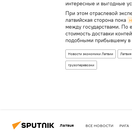
интересные и выгодные ус
При этом отраслевой экспе
латвийская сторона пока
н
между государствами. По е
стоимость доставки конте
подобными прибывшему в Р
Новости экономики Латвии
Латвия
грузоперевозки
Латвия
ВСЕ НОВОСТИ
РИГА