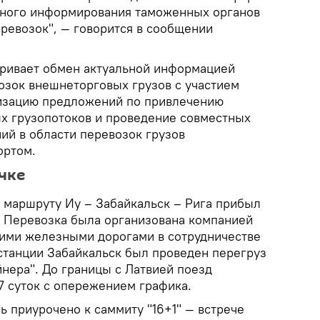
ьного информирования таможенных органов
ревозок", — говорится в сообщении
ривает обмен актуальной информацией
возок внешнеторговых грузов с участием
лизацию предложений по привлечению
х грузопотоков и проведение совместных
ий в области перевозок грузов
ортом.
чке
 маршруту Иу – Забайкальск – Рига прибыл
я. Перевозка была организована компанией
кими железными дорогами в сотрудничестве
 станции Забайкальск был проведен перегруз
нера". До границы с Латвией поезд
7 суток с опережением графика.
 приурочено к саммиту "16+1" — встрече