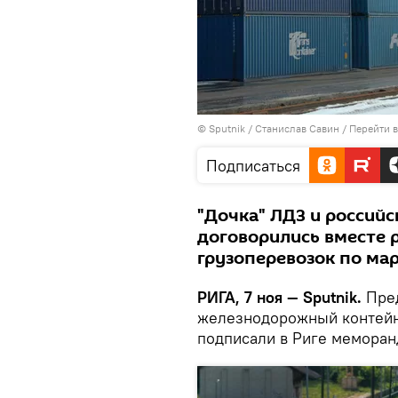
© Sputnik / Станислав Савин
/
Перейти 
Подписаться
"Дочка" ЛДЗ и россий
договорились вместе 
грузоперевозок по ма
РИГА, 7 ноя — Sputnik.
Пред
железнодорожный контейн
подписали в Риге меморан