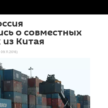
оссия
ись о совместных
 из Китая
 09.11.2016
)