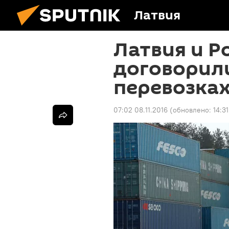
Латвия
Латвия и Р
договорил
перевозках
07:02 08.11.2016
(обновлено:
14:31