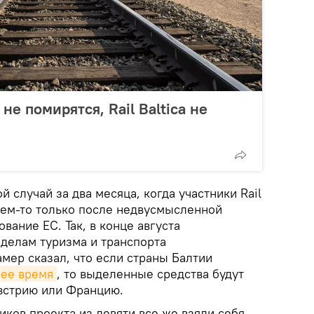
не помирятся, Rail Baltica не
й случай за два месяца, когда участники Rail
 чем-то только после недвусмысленной
вание ЕС. Так, в конце августа
 делам туризма и транспорта
мер сказал, что если страны Балтии
шее время
, то выделенные средства будут
встрию или Францию.
иков проекта из девяти все же взяли себя