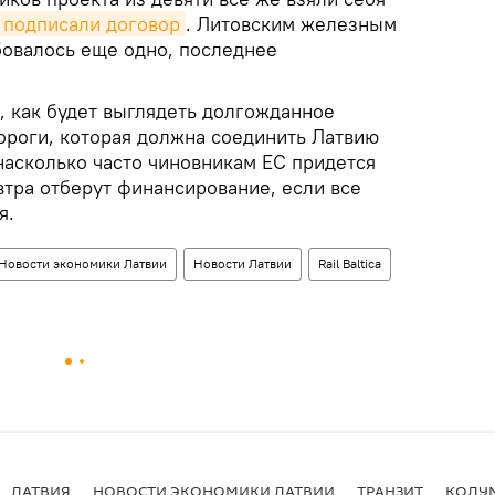
подписали договор
. Литовским железным
бовалось еще одно, последнее
, как будет выглядеть долгожданное
ороги, которая должна соединить Латвию
насколько часто чиновникам ЕС придется
втра отберут финансирование, если все
я.
Новости экономики Латвии
Новости Латвии
Rail Baltica
ЛАТВИЯ
НОВОСТИ ЭКОНОМИКИ ЛАТВИИ
ТРАНЗИТ
КОЛУ