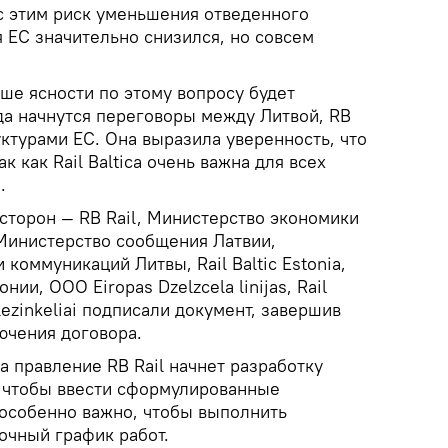
 с этим риск уменьшения отведенного
 ЕС значительно снизился, но совсем
ше ясности по этому вопросу будет
да начнутся переговоры между Литвой, RB
уктурами ЕС. Она выразила уверенность, что
к как Rail Baltica очень важна для всех
.
 сторон — RB Rail, Министерство экономики
Министерство сообщения Латвии,
коммуникаций Литвы, Rail Baltic Estonia,
нии, ООО Eiropas Dzelzcela linijas, Rail
elezinkeliai подписали документ, завершив
ючения договора.
 правление RB Rail начнет разработку
 чтобы ввести сформулированные
 особенно важно, чтобы выполнить
очный график работ.