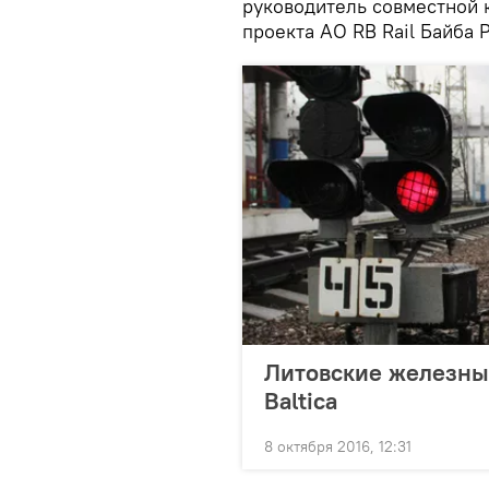
руководитель совместной 
проекта АО RB Rail Байба 
Литовские железные
Baltica
8 октября 2016, 12:31