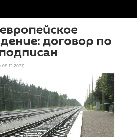
 европейское
дение: договор по
a подписан
 09.12.2021
)