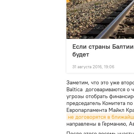
Если страны Балтии 
будет
31 августа 2016, 19:06
Заметим, что это уже второ
Baltica договариваются о
угрозы отобрать финансиро
председатель Комитета по
Европарламента Майкл Кра
не договорятся в ближай
направлены в Германию, А
После этого восемь участн