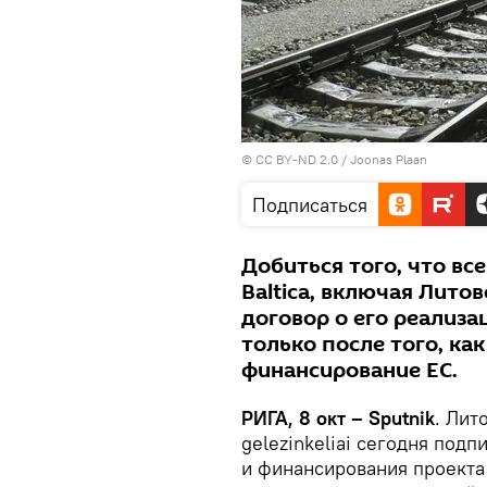
©
CC BY-ND 2.0
/
Joonas Plaan
Подписаться
Добиться того, что все
Baltica, включая Лито
договор о его реализа
только после того, ка
финансирование ЕС.
РИГА, 8 окт – Sputnik
. Лит
gelezinkeliai сегодня под
и финансирования проекта 