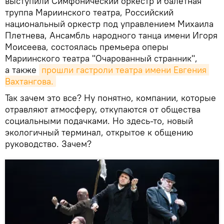
выступили Симфонический оркестр и балетная
труппа Мариинского театра, Российский
национальный оркестр под управлением Михаила
Плетнева, Ансамбль народного танца имени Игоря
Моисеева, состоялась премьера оперы
Мариинского театра "Очарованный странник",
а также
прошли гастроли театра имени Евгения 
Вахтангова.
Так зачем это все? Ну понятно, компании, которые
отравляют атмосферу, откупаются от общества
социальными подачками. Но здесь-то, новый
экологичный терминал, открытое к общению
руководство. Зачем?