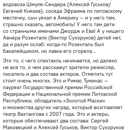
водовоза Шмуле-Сендера (Алексей Гуськов/
Евгений Князев), соседа Эфраима по литовскому
местечку, сын уехал в Америку — и у него там,
страшно сказать, автомобиль! У него там дети
со странными именами Джордж и Ева! А у нищего
Авнера Розенталя (Виктор Сухоруков) детей нет,
да и разум ослаб: когда-то Розенталь был
бакалейщиком, но лавка его сгорела…
Это то, с чего спектакль начинается, но далеко
не все то, о чем расскажут зрителю режиссер,
писатель и два состава актеров. Отметить тут
стоит очень многих. Это и Римас Туминас —
лауреат Государственной премии Российской
Федерации и Национальной премии Литовской
Республики, обладатель «Золотой Маски»
и множества других наград, который возглавляет
театр Вахтангова с 2007 года. Это и актеры,
которые обеспечивают два состава: Сергей
Маковецкий и Алексей Гуськов, Виктор Сухоруков