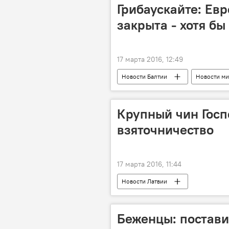
Грибаускайте: Ев
закрыта - хотя б
17 марта 2016, 12:49
Новости Балтии
Новости ми
Крупный чин Госп
взяточничество
17 марта 2016, 11:44
Новости Латвии
Беженцы: постави