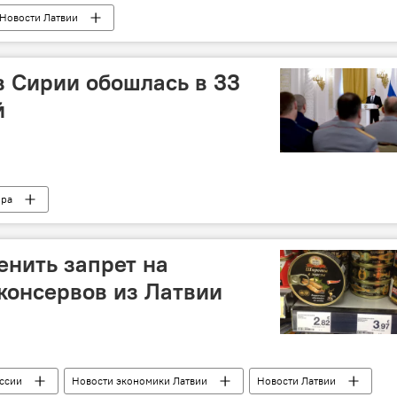
Новости Латвии
в Сирии обошлась в 33
й
ира
енить запрет на
консервов из Латвии
ссии
Новости экономики Латвии
Новости Латвии