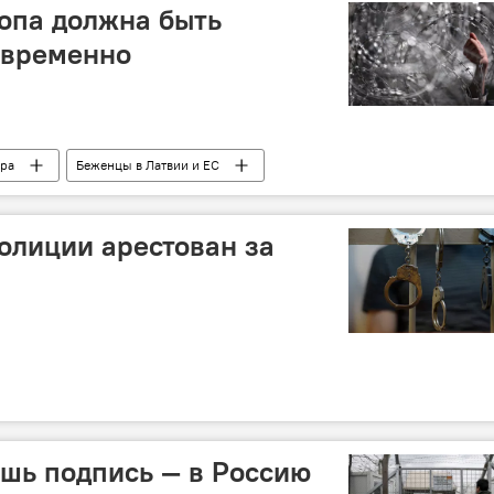
ропа должна быть
ы временно
ра
Беженцы в Латвии и ЕС
олиции арестован за
шь подпись — в Россию