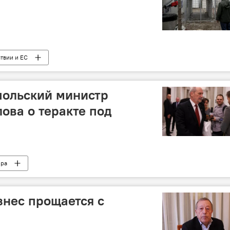
твии и ЕС
польский министр
ова о теракте под
ира
изнес прощается с