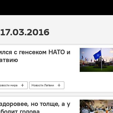
17.03.2016
ился с генсеком НАТО и
Латвию
овости мира
Новости Латвии
доровее, но толще, а у
 болит голова