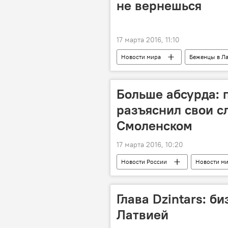
не вернешься
17 марта 2016, 11:10
Новости мира
Беженцы в Ла
Больше абсурда: 
разъяснил свои сл
Смоленском
17 марта 2016, 10:20
Новости России
Новости м
Глава Dzintars: б
Латвией