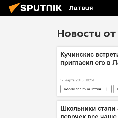
Латвия
Новости от 
Кучинскис встрет
пригласил его в 
17 марта 2016, 18:54
Новости политики Латвии
Н
НАТО на балтийском фланге
Школьники стали з
девочек все чаще