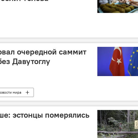
овал очередной саммит
без Давутоглу
овости мира
ьше: эстонцы померялись