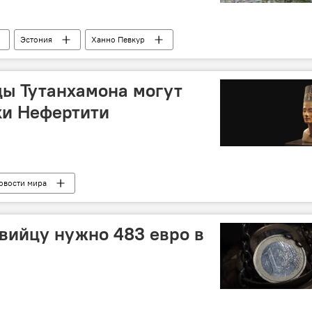
Эстония
Ханно Певкур
цы Тутанхамона могут
ки Нефертити
овости мира
вийцу нужно 483 евро в