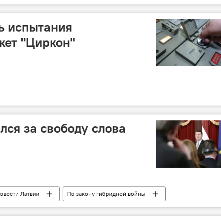
е
ь испытания
кет "Циркон"
лся за свободу слова
овости Латвии
По закону гибридной войны