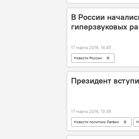
Латвийская рыба на российском стол
В России началис
гиперзвуковых ра
17 марта 2016, 14:45
Новости России
Президент вступи
17 марта 2016, 13:39
Новости политики Латвии
Н