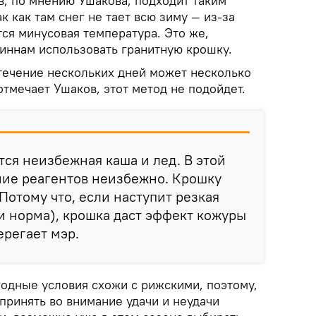
в, по мнению Ушакова, подходит таким
к как там снег не тает всю зиму — из-за
тся минусовая температура. Это же,
финнам использовать гранитную крошку.
 течение нескольких дней может несколько
 отмечает Ушаков, этот метод не подойдет.
тся неизбежная каша и лед. В этой
ние реагентов неизбежно. Крошку
Потому что, если наступит резкая
ги норма), крошка даст эффект кожуры
ерегает мэр.
годные условия схожи с рижскими, поэтому,
принять во внимание удачи и неудачи