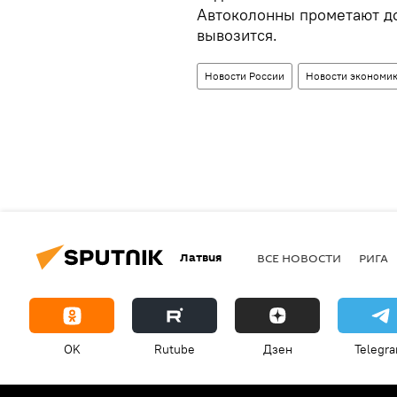
Автоколонны прометают дор
вывозится.
Новости России
Новости экономик
Латвия
ВСЕ НОВОСТИ
РИГА
OK
Rutube
Дзен
Telegr