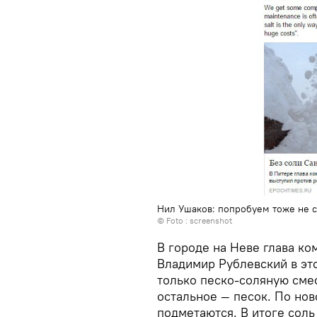
Нил Ушаков: попробуем тоже не с
© Foto :
screenshot
В городе на Неве глава ко
Владимир Рублевский в эт
только песко-соляную смес
остальное — песок. По нов
подметаются. В итоге соль 