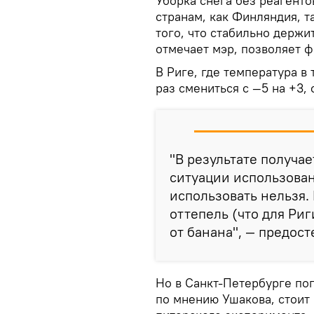
Уборка снега без реагенто
странам, как Финляндия, та
того, что стабильно держи
отмечает мэр, позволяет 
В Риге, где температура в
раз смениться с —5 на +3,
"В результате получае
ситуации использова
использовать нельзя. 
оттепель (что для Ри
от банана", — предост
Но в Санкт-Петербурге по
по мнению Ушакова, стоит 