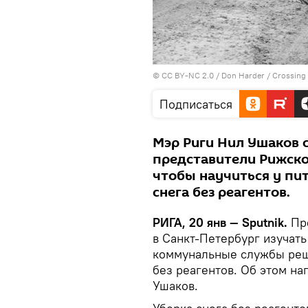
©
CC BY-NC 2.0 / Don Harder
/
Crossing 
Подписаться
Мэр Риги Нил Ушаков 
представители Рижско
чтобы научиться у пи
снега без реагентов.
РИГА, 20 янв — Sputnik.
Пре
в Санкт-Петербург изучать
коммунальные службы реши
без реагентов. Об этом на
Ушаков.