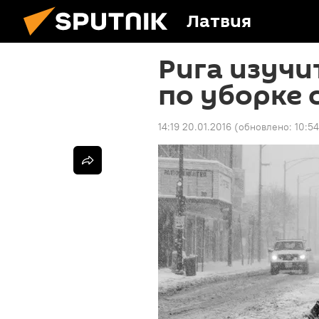
Латвия
Рига изучи
по уборке 
14:19 20.01.2016
(обновлено:
10:5