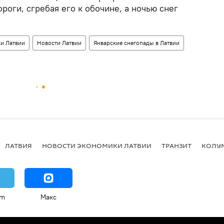
оги, сгребая его к обочине, а ночью снег
и Латвии
Новости Латвии
Январские снегопады в Латвии
ЛАТВИЯ
НОВОСТИ ЭКОНОМИКИ ЛАТВИИ
ТРАНЗИТ
КОЛУ
am
Макс