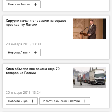
Новости России
Новости экономики Латвии
Новости Латвии
Январские снегопады в Латвии
Хирурги начали операцию на сердце
президенту Латвии
20 января 2016, 13:30
Новости Латвии
Сердце президента Вейониса
Киев объявил вне закона еще 70
товаров из России
20 января 2016, 13:24
Новости мира
Новости экономики Латвии