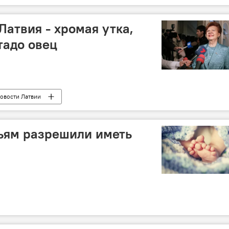
Латвия - хромая утка,
тадо овец
овости Латвии
ьям разрешили иметь