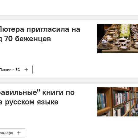
Лютера пригласила на
д 70 беженцев
Латвии и ЕС
авильные" книги по
а русском языке
ое кафе