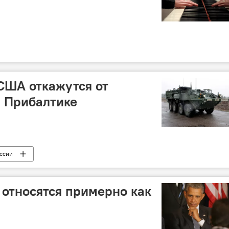
 США откажутся от
в Прибалтике
ссии
 относятся примерно как