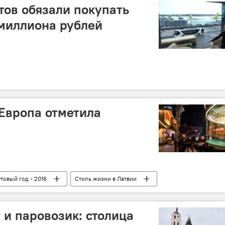
тов обязали покупать
 миллиона рублей
 Европа отметила
Новый год - 2016
Стиль жизни в Латвии
 и паровозик: столица