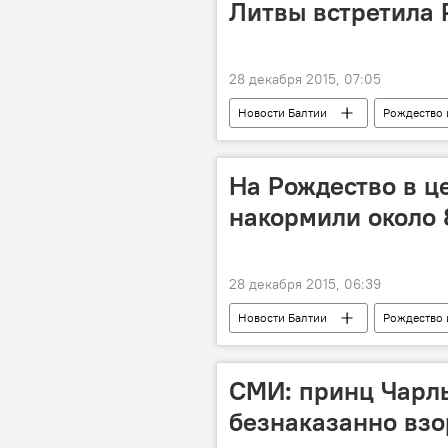
Литвы встретила 
28 декабря 2015, 07:05
Новости Балтии
Рождество 
На Рождество в ц
накормили около
28 декабря 2015, 06:39
Новости Балтии
Рождество 
СМИ: принц Чарль
безнаказанно взо