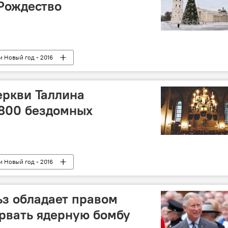
Рождество
и Новый год - 2016
еркви Таллина
 800 бездомных
и Новый год - 2016
з обладает правом
рвать ядерную бомбу