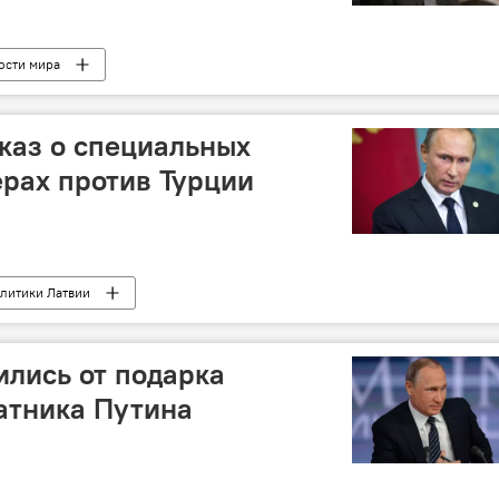
ости мира
каз о специальных
рах против Турции
литики Латвии
 сбитого Су-24
ились от подарка
атника Путина