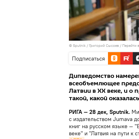
© Sputnik / Григорий Сысоев
/
Перейти 
Подписаться
Дипведомство намерен
всеобъемлющее предст
Латвии в ХХ веке, и о 
такой, какой оказалась
РИГА — 28 дек, Sputnik.
Мин
с издательством Jumava до
книг на русском языке — 
веке" и "Латвия на пути к 