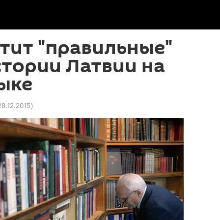
тит "правильные"
стории Латвии на
ыке
 28.12.2015
)