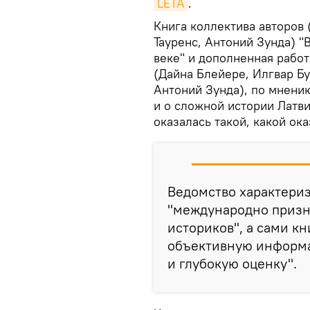
LETA
.
Книга коллектива авторов
Тауренс, Антоний Зунда) "
веке" и дополненная работ
(Дайна Блейере, Илгвар Бу
Антоний Зунда), по мнен
и о сложной истории Латвии
оказалась такой, какой ока
Ведомство характериз
"международно приз
историков", а сами к
объективную информа
и глубокую оценку".