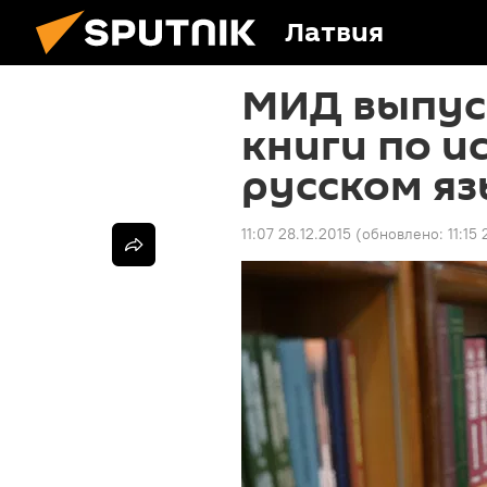
Латвия
МИД выпус
книги по и
русском яз
11:07 28.12.2015
(обновлено:
11:15