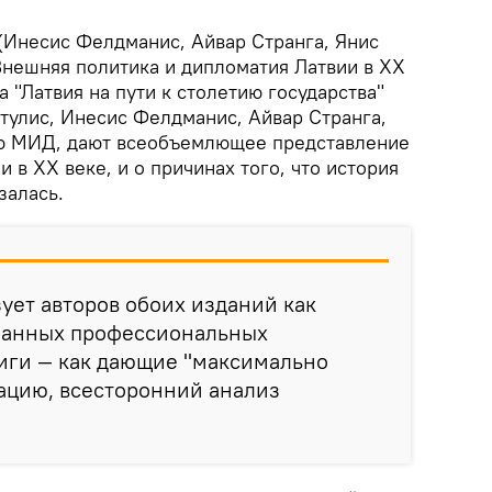
 (Инесис Фелдманис, Айвар Странга, Янис
Внешняя политика и дипломатия Латвии в ХХ
а "Латвия на пути к столетию государства"
тулис, Инесис Фелдманис, Айвар Странга,
ию МИД, дают всеобъемлющее представление
 в ХХ веке, и о причинах того, что история
залась.
ует авторов обоих изданий как
нанных профессиональных
ниги — как дающие "максимально
цию, всесторонний анализ