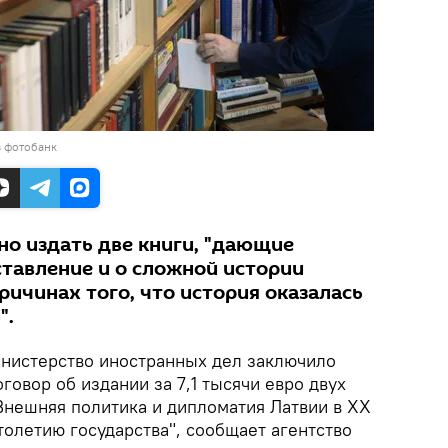
в фотобанк
о издать две книги, "дающие
авление и о сложной истории
причинах того, что история оказалась
".
истерство иностранных дел заключило
говор об издании за 7,1 тысячи евро двух
"Внешняя политика и дипломатия Латвии в ХХ
столетию государства", сообщает агентство