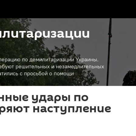
илитаризации
операцию по демилитаризации Украины.
требуют решительных и незамедлительных
атились с просьбой о помощи
нные удары по
оряют наступление