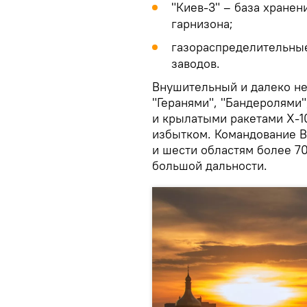
"Киев-3" – база хране
гарнизона;
газораспределительные
заводов.
Внушительный и далеко не
"Геранями", "Бандеролями"
и крылатыми ракетами Х-10
избытком. Командование В
и шести областям более 70
большой дальности.