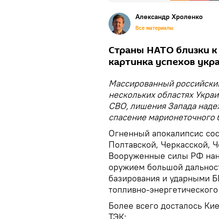
Александр Хроленко
Все материалы
Страны НАТО близки к
картинка успехов укр
Массированный российский 
нескольких областях Украи
СВО, лишения Запада надеж
спасение марионеточного 
Огненный апокалипсис сос
Полтавской, Черкасской, Ч
Вооруженные силы РФ нан
оружием большой дальност
базирования и ударными 
топливно-энергетического
Более всего досталось Ки
ТЭК: