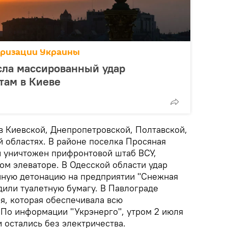
аризации Украины
сла массированный удар
там в Киеве
в Киевской, Днепропетровской, Полтавской,
й областях. В районе поселка Просяная
 уничтожен прифронтовой штаб ВСУ,
ом элеваторе. В Одесской области удар
чную детонацию на предприятии "Снежная
дили туалетную бумагу. В Павлограде
я, которая обеспечивала всю
По информации "Укрэнерго", утром 2 июля
 остались без электричества.