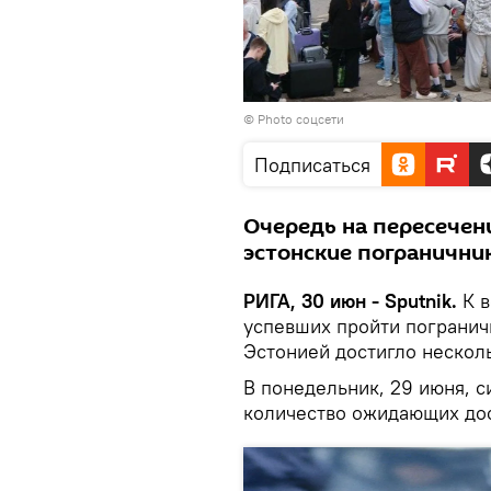
© Photo соцсети
Подписаться
Очередь на пересечени
эстонские пограничник
РИГА, 30 июн - Sputnik.
К 
успевших пройти погранич
Эстонией достигло несколь
В понедельник, 29 июня, с
количество ожидающих дос