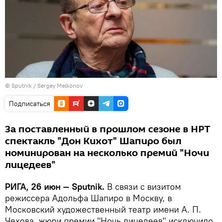
© Sputnik / Sergey Melkonov
Подписаться
За поставленный в прошлом сезоне в НРТ
спектакль "Дон Кихот" Шапиро был
номинирован на несколько премий "Ночи
лицедеев"
РИГА, 26 июн — Sputnik.
В связи с визитом
режиссера Адольфа Шапиро в Москву, в
Московский художественный театр имени А. П.
Чехова, жюри премии "Ночь лицедеев" исключило