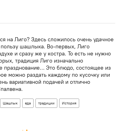
я на Лиго? Здесь сложилось очень удачное
в пользу шашлыка. Во-первых, Лиго
духе и сразу же у костра. То есть не нужно
орых, традиция Лиго изначально
е празднование… Это блюдо, состоящее из
рое можно раздать каждому по кусочку или
ень вариативной подачей и отлично
Спалвена.
Шашлык
еда
традиции
История