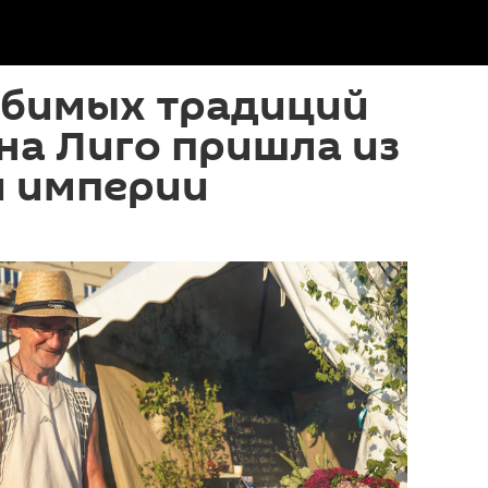
юбимых традиций
на Лиго пришла из
й империи