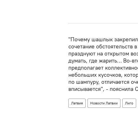
"Почему шашлык закрепилс
сочетание обстоятельств 
празднуют на открытом воз
думать, где жарить… Во-вт
предполагает коллективно
небольших кусочков, кото
по шампуру, отличается оч
вписывается", - пояснила 
Латвия
Новости Латвии
Лиго