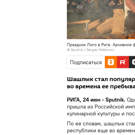
Праздник Лиго в Риге. Архивное 
© Sputnik / Sergey Melkonov
Подписаться
Шашлык стал популяр
во времена ее пребыв
РИГА, 24 июн - Sputnik.
Од
пришла из Российской имп
кулинарной культуры и по
По ее словам, шашлык ста
республики еще во времена