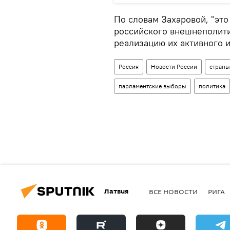
По словам Захаровой, "эт
российского внешнеполити
реализацию их активного и
Россия
Новости России
страны
парламентские выборы
политика
Латвия
ВСЕ НОВОСТИ
РИГА