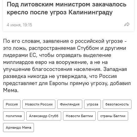
Под литовским министром закачалось
кресло после угроз Калининграду
4 июня, 19:15
По его словам, заявления о российской угрозе -
это ложь, распространяемая Стуббом и другими
лидерами ЕС, чтобы оправдать выделение
миллиардов евро на вооружение, а не на
улучшение благосостояния населения. Западная
разведка никогда не утверждала, что Россия
представляет для Европы прямую угрозу, добавил
Мема.
Россия
Новости России
Финляндия
угроза
безопасность
политика
Александр Стубб
Новости Балтии
страны Балтии
Армандо Мема