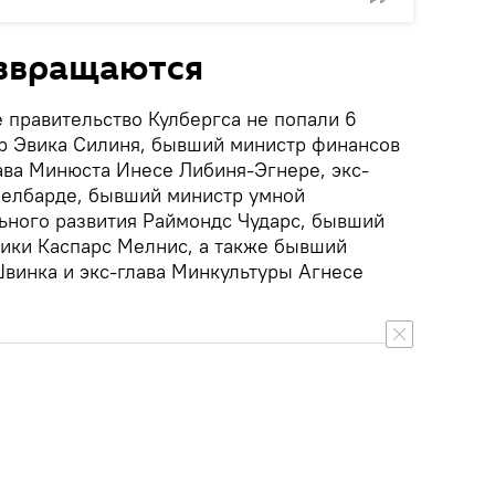
озвращаются
ое правительство Кулбергса не попали 6
ер Эвика Силиня, бывший министр финансов
ава Минюста Инесе Либиня-Эгнере, экс-
Мелбарде, бывший министр умной
ьного развития Раймондс Чударс, бывший
тики Каспарс Мелнис, а также бывший
винка и экс-глава Минкультуры Агнесе