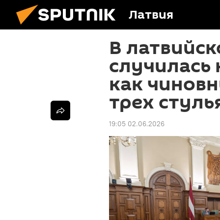
Латвия
В латвийск
случилась 
как чиновн
трех стуль
19:05 02.06.2026