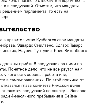
она хочет немного отдохнуть и вернуться в
рг, а в следующий. Отметим, что мандаты
о решением парламента, то есть на
верг.
вительство
да в правительство Кулбергса свои мандаты
мбрава, Эдвардс Смилтенс, Эдгарс Таварс,
учинскис, Наурис Пунтулис, Янис Витенбергс
ну должны прийти 8 следующих за ними по
ты. Понятное дело, что не все рвутся на 4
е, у кого есть хорошая работа или,
ти в самоуправлениях. По этой причине от
 отказался глава комитета Рижской думы
а откажется следующий по списку — Эдвардс
и ради 4-месячного пребывания в Сейме
ги.