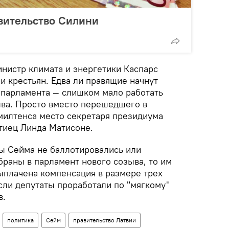
вительство Силини
инистр климата и энергетики Каспарс
и крестьян. Едва ли правящие начнут
 парламента — слишком мало работать
ыва. Просто вместо перешедшего в
милтенса место секретаря президиума
тиец Линда Матисоне.
ты Сейма не баллотировались или
браны в парламент нового созыва, то им
выплачена компенсация в размере трех
сли депутаты проработали по "мягкому"
в.
политика
Сейм
правительство Латвии