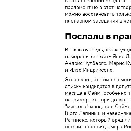
восстановлении мандата — 
парламент не в этот четве
можно восстановить тольк
пленарном заседании в чет
Послали в пра
В свою очередь, из-за ухо
намерены сложить Янис До
Андрис Кулбергс, Марис К
и Илзе Индриксоне.
Это значит, что им на сме
списку кандидатов в депута
месяца в Сейм, особенно т
например, кто при должнос
"мягкого" мандата в Сейме
Гиртс Лапиньш и наверняк
Ратниекс, который вряд л
оставит пост вице-мэра Ри