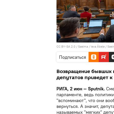
CC BY-SA 2.0
/
Saeima / Ieva Ābele
/
Saei
Подписаться
Возвращение бывших м
депутатов приведет 
РИГА, 2 июн — Sputnik.
Сме
парламенте, ведь политики
"вспоминают", что они воо
вернуться. А значит, депу
называемых "мягких" депут