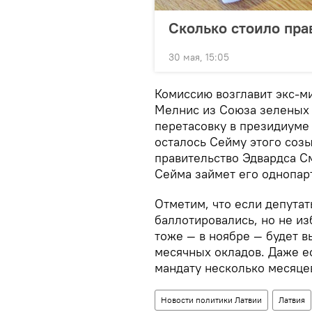
Сколько стоило пра
30 мая, 15:05
Комиссию возглавит экс-м
Мелнис из Союза зеленых 
перетасовку в президиуме
осталось Сейму этого соз
правительство Эдвардса С
Сейма займет его однопар
Отметим, что если депута
баллотировались, но не из
тоже — в ноябре — будет 
месячных окладов. Даже е
мандату несколько месяце
Новости политики Латвии
Латвия