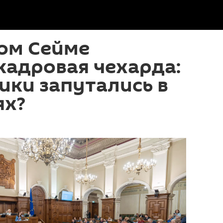
ом Сейме
кадровая чехарда:
ики запутались в
ях?