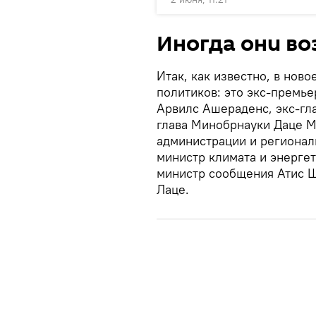
Иногда они в
Итак, как известно, в нов
политиков: это экс-премь
Арвилс Ашераденс, экс-гл
глава Минобрнауки Даце 
администрации и регионал
министр климата и энерге
министр сообщения Атис Ш
Лаце.