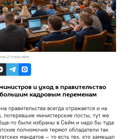
mas 21.maija sēde
инистров и уход в правительство
к большим кадровым переменам
на правительства всегда отражается и на
, потерявшие министерские посты, тут же
бще-то были избраны в Сейм и надо бы туда
татские полномочия теряют обладатели так
атских мандатов — то есть тех, кто замещал