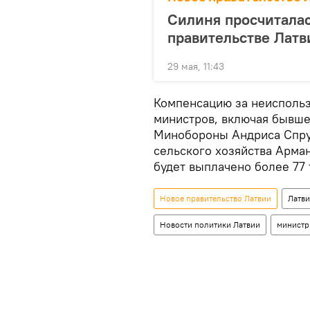
Силиня просчиталас
правительстве Латв
29 мая, 11:43
Компенсацию за неиспольз
министров, включая бывше
Минобороны Андриса Спру
сельского хозяйства Арма
будет выплачено более 77 
Новое правительство Латвии
Латви
Новости политики Латвии
министр