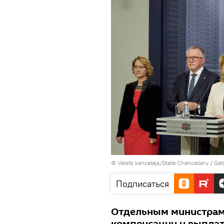
©
Valsts kanceleja/State Chancellery / Gat
Подписаться
Отдельным министрам 