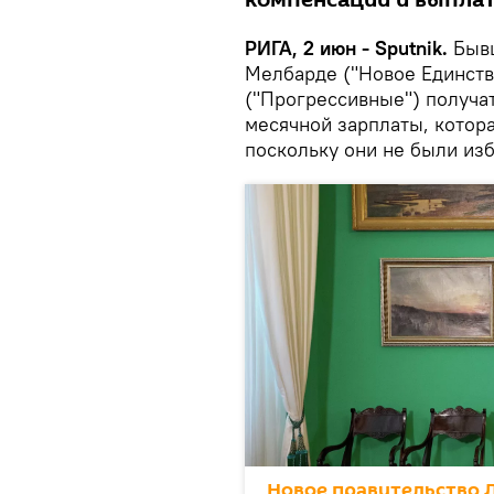
компенсации и выпла
РИГА, 2 июн - Sputnik.
Быв
Мелбарде ("Новое Единств
("Прогрессивные") получа
месячной зарплаты, котора
поскольку они не были изб
Новое правительство 