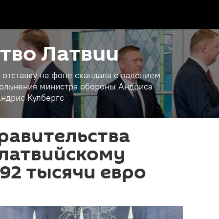
тво Латвии
 отставку на фоне скандала с падением
вольнения министра обороны Андриса
ндрис Кулбергс
равительства
 латвийскому
92 тысячи евро