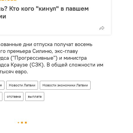
ь? Кто кого "кинул" в павшем
ии
ованные дни отпуска получат восемь
го премьера Силиню, экс-главу
дса ("Прогрессивные") и министра
ндса Краузе (СЗК). В общей сложности им
тысяч евро.
я
Новости Латвии
Новости экономики Латвии
отставка
выплата