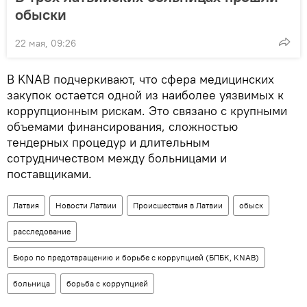
обыски
22 мая, 09:26
В KNAB подчеркивают, что сфера медицинских
закупок остается одной из наиболее уязвимых к
коррупционным рискам. Это связано с крупными
объемами финансирования, сложностью
тендерных процедур и длительным
сотрудничеством между больницами и
поставщиками.
Латвия
Новости Латвии
Происшествия в Латвии
обыск
расследование
Бюро по предотвращению и борьбе с коррупцией (БПБК, KNAB)
больница
борьба с коррупцией