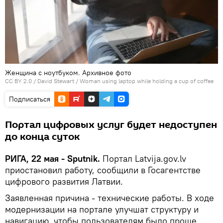
Женщина с ноутбуком. Архивное фото
CC BY 2.0
/
David Stewart
/
Woman using laptop while holding a cup of coffee
Подписаться
Портал цифровых услуг будет недоступен
до конца суток
РИГА, 22 мая - Sputnik.
Портал Latvija.gov.lv
приостановил работу, сообщили в Госагентстве
цифрового развития Латвии.
Заявленная причина - технические работы. В ходе
модернизации на портале улучшат структуру и
навигацию, чтобы пользователям было проще