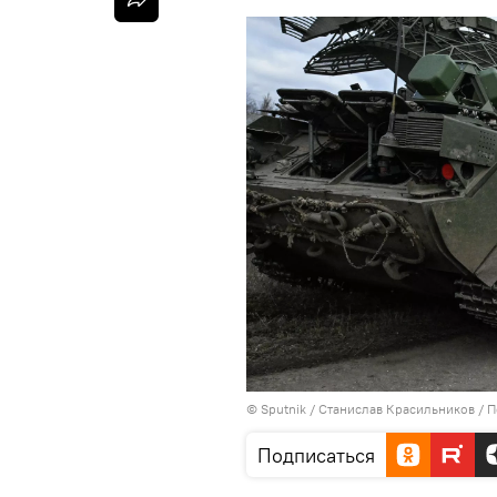
© Sputnik / Станислав Красильников
/
П
Подписаться