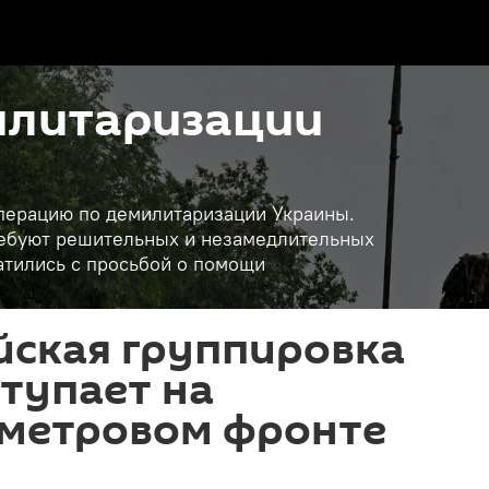
илитаризации
операцию по демилитаризации Украины.
требуют решительных и незамедлительных
атились с просьбой о помощи
йская группировка
ступает на
метровом фронте