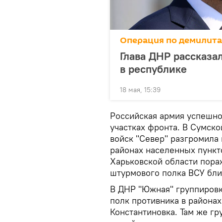
Операция по демилит
Глава ДНР рассказа
в республике
18 мая, 15:39
Российская армия успешно
участках фронта. В Сумско
войск "Север" разгромила 
районах населенных пункто
Харьковской области пора
штурмового полка ВСУ близ
В ДНР "Южная" группировк
полк противника в районах
Константиновка. Там же г