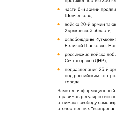
протяженностью 350 км
части 6-й армии продви
Шевченково;
войска 20-й армии так
Харьковской области;
освобождены Кутьковка
Великой Шапковке, Но
российские войска доб
Святогорске (ДНР);
подразделения 25-й ар
под российским контро
города.
Заметен информационный к
Герасимов регулярно инспе
отнимают свободу самовыр
отечественных "всепропал