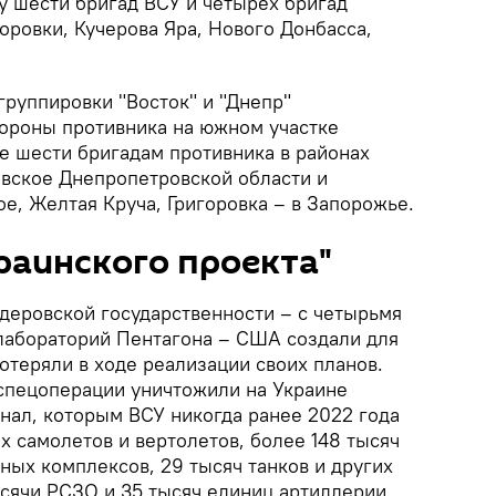
у шести бригад ВСУ и четырех бригад
оровки, Кучерова Яра, Нового Донбасса,
группировки "Восток" и "Днепр"
бороны противника на южном участке
е шести бригадам противника в районах
вское Днепропетровской области и
е, Желтая Круча, Григоровка – в Запорожье.
раинского проекта"
еровской государственности – с четырьмя
лабораторий Пентагона – США создали для
отеряли в ходе реализации своих планов.
 спецоперации уничтожили на Украине
ал, которым ВСУ никогда ранее 2022 года
х самолетов и вертолетов, более 148 тысяч
ных комплексов, 29 тысяч танков и других
ысячи РСЗО и 35 тысяч единиц артиллерии.