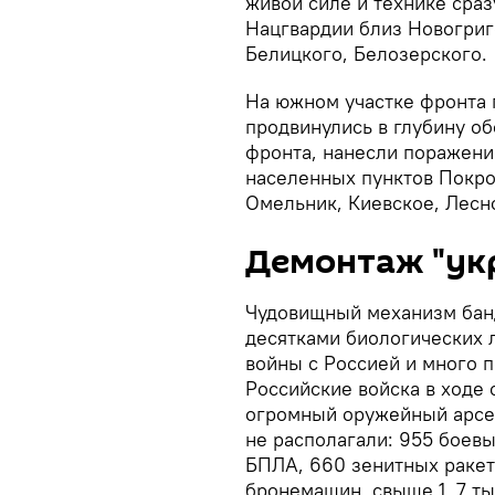
живой силе и технике сраз
Нацгвардии близ Новогриг
Белицкого, Белозерского.
На южном участке фронта 
продвинулись в глубину о
фронта, нанесли поражени
населенных пунктов Покро
Омельник, Киевское, Лесно
Демонтаж "ук
Чудовищный механизм банд
десятками биологических 
войны с Россией и много п
Российские войска в ходе
огромный оружейный арсен
не располагали: 955 боевы
БПЛА, 660 зенитных ракет
бронемашин, свыше 1, 7 т