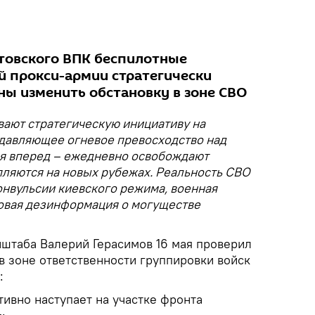
атовского ВПК беспилотные
й прокси-армии стратегически
ны изменить обстановку в зоне СВО
вают стратегическую инициативу на
давляющее огневое превосходство над
я вперед – ежедневно освобождают
пляются на новых рубежах. Реальность СВО
онвульсии киевского режима, военная
овая дезинформация о могуществе
нштаба Валерий Герасимов 16 мая проверил
в зоне ответственности группировки войск
:
тивно наступает на участке фронта