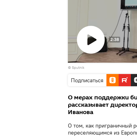
2:38
Воспроизвести
© Sputnik
видео
Подписаться
О мерах поддержки би
рассказывает директор
Иванова
О том, как приграничный 
переселяющимся из Европы