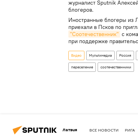
журналист Sputnik Алексе
блогеров.
Иностранные блогеры из Л
приехали в Псков по приг
"Соотечественник"
с ком
при поддержке правительс
Видео
Мультимедиа
Россия
переселение
соотечественники
Латвия
ВСЕ НОВОСТИ
РИГА