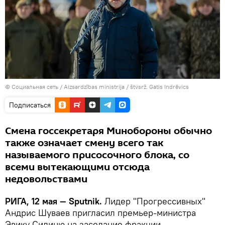
©
Социальная сеть / Aizsardzības ministrija / štvsrž. Gatis Indrēvics
Подписаться
Смена госсекретаря Минобороны обычно
также означает смену всего так
называемого присосочного блока, со
всеми вытекающими отсюда
недовольствами
РИГА, 12 мая — Sputnik.
Лидер "Прогрессивных"
Андрис Шуваев пригласил премьер-министра
Эвику Силиню на заседание фракции