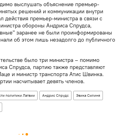
одимо выслушать объяснение премьер-
инятых решений и коммуникации внутри
л действия премьер-министра в связи с
министра обороны Андриса Спрудса,
ивные" заранее не были проинформированы
нали об этом лишь незадолго до публичного
ительстве было три министра – помимо
иса Спрудса, партию также представляют
Лаце и министр транспорта Атис Швинка.
ртии насчитывает девять членов.
ти политики Латвии
Андрис Спрудс
Эвика Силиня