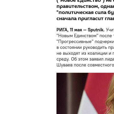
("Новое Единство") не
правительством, одна
"политическая сила б
сначала пригласит гла
РИГА, 11 мая — Sputnik.
Учи
"Новым Единством" после 
"Прогрессивные" подчерки
в состоянии руководить п
не выходят из коалиции и 
среду. Об этом заявил ли
Шуваев после совместного