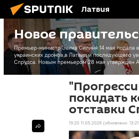
Латвия
Новое правительс
Премьер-министр Эвика Силиня 14 мая подала в
украинских дронов в Латвии и последующего у
Спрудса. Новым премьером 28 мая утвержден А
"Прогресси
покидать 
отставки С
19:20 11.05.2026
(обновлено:
13:2