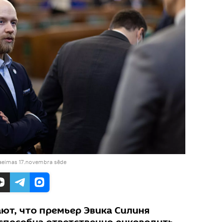
aeimas 17.novembra sēde
ают, что премьер Эвика Силиня