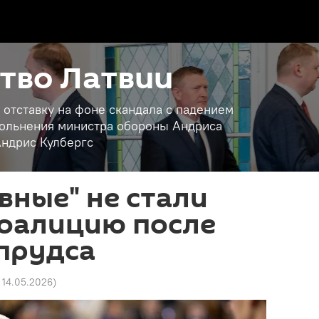
тво Латвии
 отставку на фоне скандала с падением
вольнения министра обороны Андриса
ндрис Кулбергс
вные" не стали
коалицию после
прудса
1 14.05.2026
)