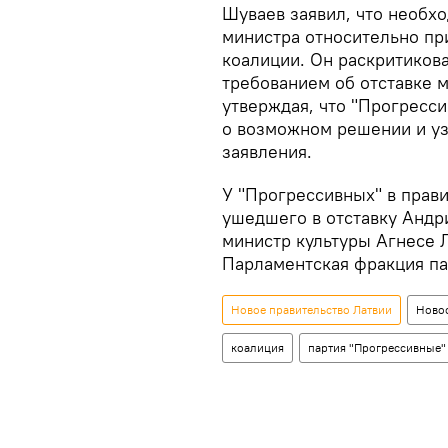
Шуваев заявил, что необх
министра относительно пр
коалиции. Он раскритикова
требованием об отставке 
утверждая, что "Прогресс
о возможном решении и уз
заявления.
У "Прогрессивных" в прав
ушедшего в отставку Андр
министр культуры Агнесе 
Парламентская фракция па
Новое правительство Латвии
Новос
коалиция
партия "Прогрессивные"