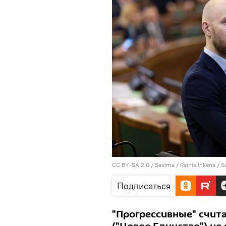
CC BY-SA 2.0
/
Saeima / Reinis Inkēns
/
S
Подписаться
"Прогрессивные" счит