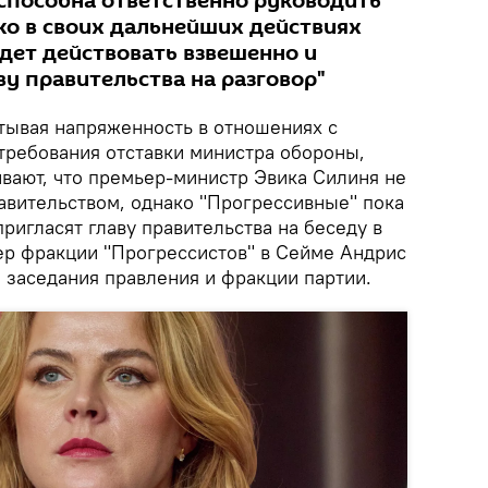
 способна ответственно руководить
ко в своих дальнейших действиях
удет действовать взвешенно и
ву правительства на разговор"
тывая напряженность в отношениях с
требования отставки министра обороны,
вают, что премьер-министр Эвика Силиня не
равительством, однако "Прогрессивные" пока
пригласят главу правительства на беседу в
дер фракции "Прогрессистов" в Сейме Андрис
 заседания правления и фракции партии.