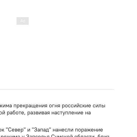
жима прекращения огня российские силы
ой работе, развивая наступление на
к "Север" и "Запад" нанесли поражение
режима у Запселья Сумской области, близ