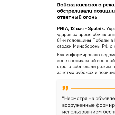
Войска киевского реж
обстреливали позиции
ответный огонь
РИГА, 12 мая - Sputnik.
Укра
ударов за время объявлен
81-й годовщины Победы в 
сводки Минобороны РФ о 
Как информировало ведомс
зоне специальной военной 
строго соблюдали режим п
занятых рубежах и позиция
"Несмотря на объявл
вооруженные формиро
использованием бесп