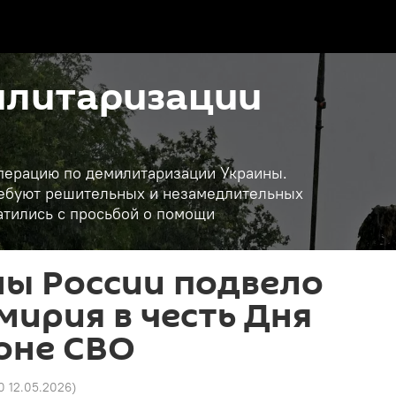
илитаризации
операцию по демилитаризации Украины.
требуют решительных и незамедлительных
атились с просьбой о помощи
ы России подвело
мирия в честь Дня
оне СВО
0 12.05.2026
)