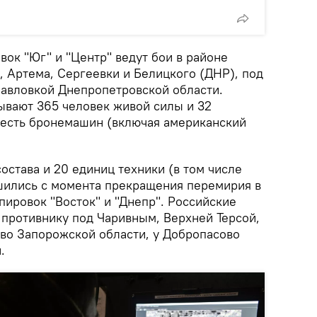
ок "Юг" и "Центр" ведут бои в районе
, Артема, Сергеевки и Белицкого (ДНР), под
авловкой Днепропетровской области.
ывают 365 человек живой силы и 32
шесть бронемашин (включая американский
остава и 20 единиц техники (в том числе
шились с момента прекращения перемирия в
пировок "Восток" и "Днепр". Российские
противнику под Чаривным, Верхней Терсой,
о Запорожской области, у Добропасово
.