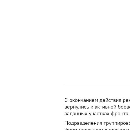
С окончанием действия ре
вернулись к активной боев
заданных участках фронта.
Подразделения группирово
формированиям киевского 