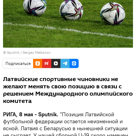
© Sputnik / Sergey Melkonov
Подписаться
Латвийские спортивные чиновники не
желают менять свою позицию в связи с
решением Международного олимпийского
комитета
РИГА, 8 мая - Sputnik.
"Позиция Латвийской
футбольной федерации остается неизменной и
ясной. Латвия с Беларусью в нынешней ситуации
не сыграет. У нашей сборной U-19 скоро намечен