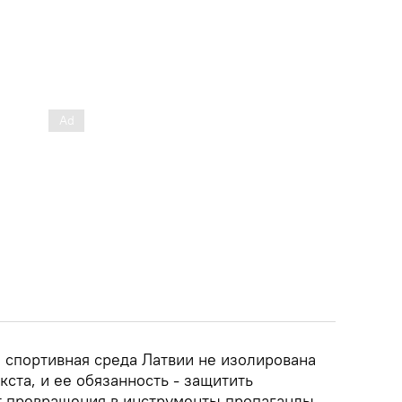
о спортивная среда Латвии не изолирована
кста, и ее обязанность - защитить
т превращения в инструменты пропаганды