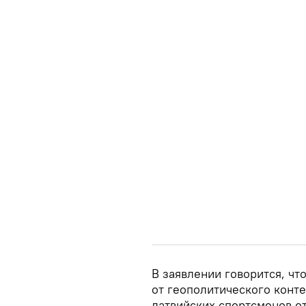
В заявлении говорится, чт
от геополитического конте
латвийских спортсменов о