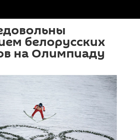
недовольны
ием белорусских
ов на Олимпиаду