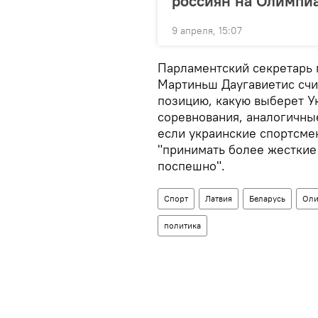
россиян на Олимпи
9 апреля, 15:07
Парламентский секретарь 
Мартиньш Даугавиетис счит
позицию, какую выберет У
соревнования, аналогичны
если украинские спортсме
"принимать более жесткие
поспешно".
Спорт
Латвия
Беларусь
Оли
политика