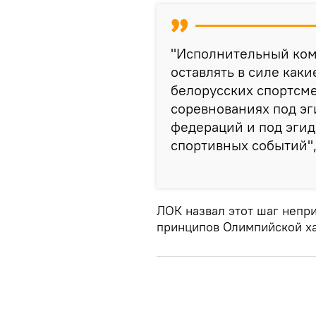
"Исполнительный ком
оставлять в силе как
белорусских спортсмен
соревнованиях под э
федераций и под эги
спортивных событий",
ЛОК назвал этот шаг непр
принципов Олимпийской ха