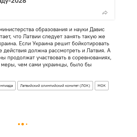
аду-2028
министерства образования и науки Давис
ает, что Латвии следует занять такую же
краина. Если Украина решит бойкотировать
е действия должна рассмотреть и Латвия. А
ны продолжат участвовать в соревнованиях,
 меры, чем сами украинцы, было бы
мпиада
Латвийский олимпийский комитет (ЛОК)
МОК