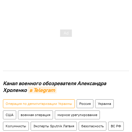
Канал военного обозревателя Александра
Хроленко
в Telegram
Операция по демилитаризации Украины
Россия
Украина
США
военная операция
мирное урегулирование
Колумнисты
Эксперты Sputnik Латвия
безопасность
ВС РФ