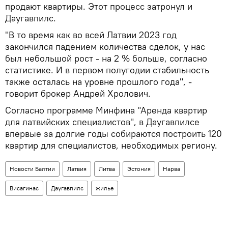
продают квартиры. Этот процесс затронул и
Даугавпилс.
"В то время как во всей Латвии 2023 год
закончился падением количества сделок, у нас
был небольшой рост - на 2 % больше, согласно
статистике. И в первом полугодии стабильность
также осталась на уровне прошлого года", -
говорит брокер Андрей Хролович.
Согласно программе Минфина "Аренда квартир
для латвийских специалистов", в Даугавпилсе
впервые за долгие годы собираются построить 120
квартир для специалистов, необходимых региону.
Новости Балтии
Латвия
Литва
Эстония
Нарва
Висагинас
Даугавпилс
жилье