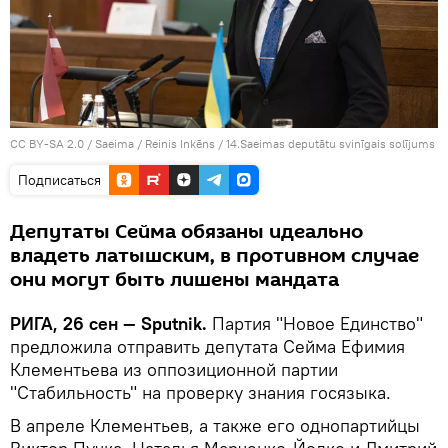
CC BY-SA 2.0
/
Saeima / Reinis Inkēns
/
14.Saeimas deputātu svinīgais solījums
Подписаться
Депутаты Сейма обязаны идеально
владеть латышским, в противном случае
они могут быть лишены мандата
РИГА, 26 сен — Sputnik.
Партия "Новое Единство"
предложила отправить депутата Сейма Ефимия
Клементьева из оппозиционной партии
"Стабильность" на проверку знания госязыка.
В апреле Клементьев, а также его однопартийцы