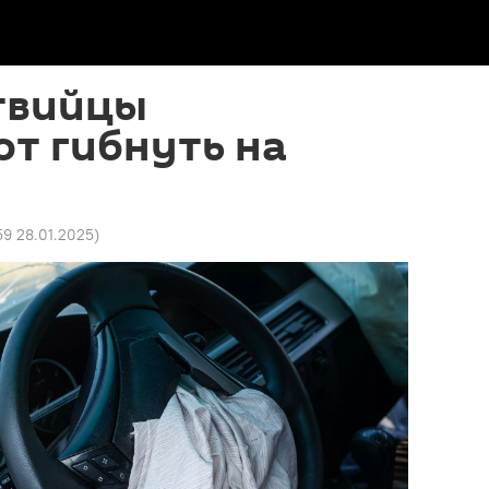
твийцы
т гибнуть на
59 28.01.2025
)