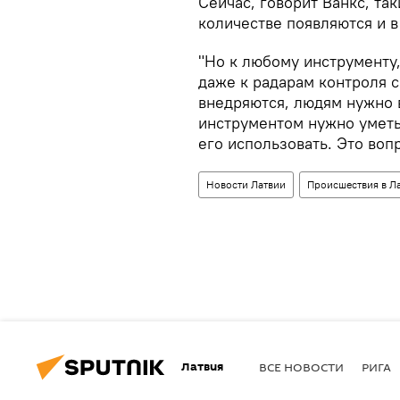
Сейчас, говорит Ванкс, та
количестве появляются и в
"Но к любому инструменту,
даже к радарам контроля с
внедряются, людям нужно 
инструментом нужно уметь 
его использовать. Это воп
Новости Латвии
Происшествия в Л
Латвия
ВСЕ НОВОСТИ
РИГА