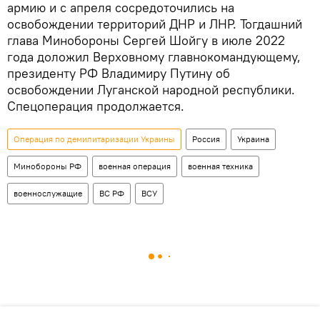
армию и с апреля сосредоточились на
освобождении территорий ДНР и ЛНР. Тогдашний
глава Минобороны Сергей Шойгу в июле 2022
года доложил Верховному главнокомандующему,
президенту РФ Владимиру Путину об
освобождении Луганской народной республики.
Спецоперация продолжается.
Операция по демилитаризации Украины
Россия
Украина
Минобороны РФ
военная операция
военная техника
военнослужащие
ВС РФ
ВСУ