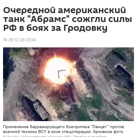
Очередной американский
танк "Абрамс" сожгли силы
РФ в боях за Гродовку
16:39 12.08.2024
Применение барражирующего боеприпаса "Ланцет" против
военной техники ВСУ в зоне спецоперации. Архивное фото
© Sputnik / Министерство обороны РФ
/
Перейти в фотобанк