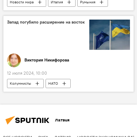
Новости мира
Италия
Румыния
Хорватия
Албания
Греция
Босния и Герцеговина
Черногория
Запад погубило расширение на восток
Чехия
Сербия
погода
жара
Виктория Никифорова
12 июля 2024, 10:00
Колумнисты
НАТО
Латвия
ВСЕ НОВОСТИ
РИГА
ЛАТВИЯ
НОВОСТИ ЭКОНОМИКИ ЛАТ