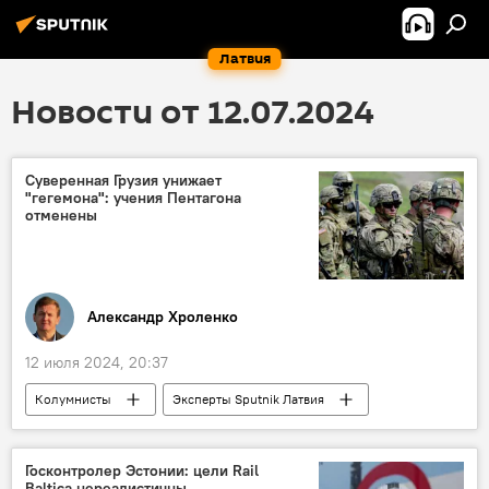
Латвия
Новости от 12.07.2024
Суверенная Грузия унижает
"гегемона": учения Пентагона
отменены
Александр Хроленко
12 июля 2024, 20:37
Колумнисты
Эксперты Sputnik Латвия
Грузия
США
безопасность
военные учения
Госконтролер Эстонии: цели Rail
Baltica нереалистичны