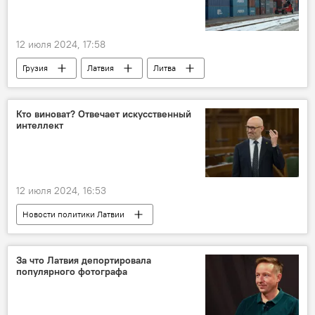
12 июля 2024, 17:58
Грузия
Латвия
Литва
Эстония
торговля
Россия
Кто виноват? Отвечает искусственный
интеллект
12 июля 2024, 16:53
Новости политики Латвии
Дивный новый мир
искусственный интеллект
Карлис Улманис
За что Латвия депортировала
популярного фотографа
Валдис Домбровскис
Валдис Затлерс
Айварс Лембергс
Андрис Шкеле