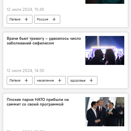
Эйнарс Репше
Алдис Гобземс
12 июля 2024, 15:45
Артис Пабрикс
Даниэль Павлютс
Латвия
Россия
российские соотечественники
переезд
россияне
Врачи бьют тревогу – удвоилось число
заболеваний сифилисом
12 июля 2024, 14:30
Латвия
население
здоровье
инфекция
Плохие парни НАТО прибыли на
саммит со своей программой