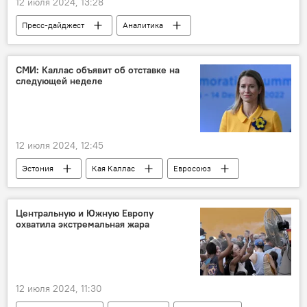
12 июля 2024, 13:28
Пресс-дайджест
Аналитика
Венгрия
Турция
Виктор Орбан
Реджеп Тайип Эрдоган
НАТО
СМИ: Каллас объявит об отставке на
следующей неделе
12 июля 2024, 12:45
Эстония
Кая Каллас
Евросоюз
Алар Карис
правительство Эстонии
отставка
Центральную и Южную Европу
охватила экстремальная жара
12 июля 2024, 11:30