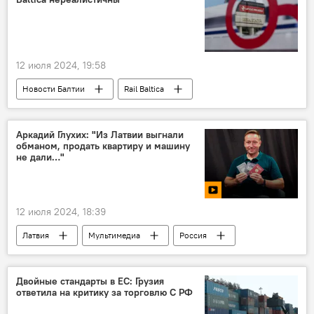
12 июля 2024, 19:58
Новости Балтии
Rail Baltica
Эстония
Аркадий Глухих: "Из Латвии выгнали
обманом, продать квартиру и машину
не дали…"
12 июля 2024, 18:39
Латвия
Мультимедиа
Россия
переезд
российские соотечественники
Видео
Двойные стандарты в ЕС: Грузия
ответила на критику за торговлю С РФ