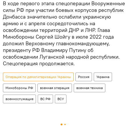
В ходе первого этапа спецоперации Вооруженные
силы РФ при участии боевых корпусов республик
Донбасса значительно ослабили украинскую
армию и с апреля сосредоточились на
освобождении территорий ДНР и ЛНР. Глава
Минобороны Сергей Шойгу в июле 2022 года
доложил Верховному главнокомандующему,
президенту РФ Владимиру Путину об
освобождении Луганской народной республики.
Спецоперация продолжается.
Операция по демилитаризации Украины
Россия
Украина
Минобороны РФ
военная операция
военная техника
военнослужащие
ВС РФ
ВСУ