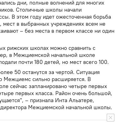
ались дни, полные волнений для многих
ников. Столичные школы начали
ссы. В этом году идет ожесточенная борьба
х, мест в выбранных учреждениях всем не
каивают – без места в первом классе ни один
рых рижских школах можно сравнить с
мер, в Межциемской начальной школе
одали почти 180 детей, но мест всего 100.
Более 50 останутся за чертой. Ситуация
то Межциемс сильно расширяется. В
оле сейчас запланировано четыре первых
четыре первых класса. Район очень большой,
ущается", – признала Инта Альатере,
 директора Межциемской начальной школы.