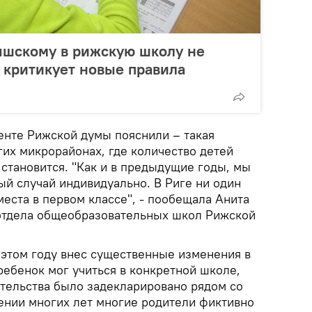
ышскому в рижскую школу не
 критикует новые правила
енте Рижской думы пояснили – такая
гих микрорайонах, где количество детей
 становится. "Как и в предыдущие годы, мы
ый случай индивидуально. В Риге ни один
места в первом классе", - пообещала Анита
отдела общеобразовательных школ Рижской
 этом году внес существенные изменения в
ребенок мог учиться в конкретной школе,
ительства было задекларировано рядом со
ении многих лет многие родители фиктивно