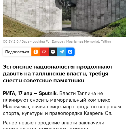
CC BY 2.0
/
Dage - Looking For Europe
/
Maarjamae Memorial, Tallinn
Подписаться
Эстонские националисты продолжают
давить на таллинские власти, требуя
снести советские памятники
РИГА, 17 апр — Sputnik.
Власти Таллина не
планируют сносить мемориальный комплекс
Маарьямяэ, заявил вице-мэр города по вопросам
спорта, культуры и правопорядка Каарель Оя.
Ранее новые городские власти заключили