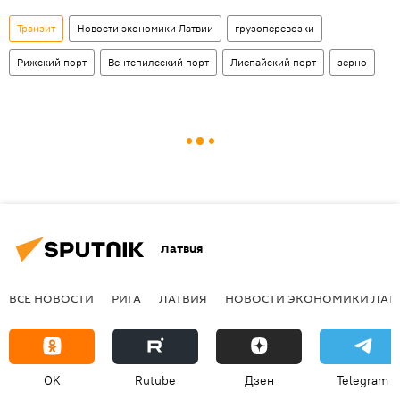
Транзит
Новости экономики Латвии
грузоперевозки
Рижский порт
Вентспилсский порт
Лиепайский порт
зерно
Латвия
ВСЕ НОВОСТИ
РИГА
ЛАТВИЯ
НОВОСТИ ЭКОНОМИКИ ЛАТ
OK
Rutube
Дзен
Telegram