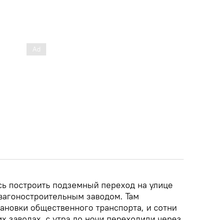
сь построить подземный переход на улице
вагоностроительным заводом. Там
ановки общественного транспорта, и сотни
х заводах, с утра до ночи переходили через