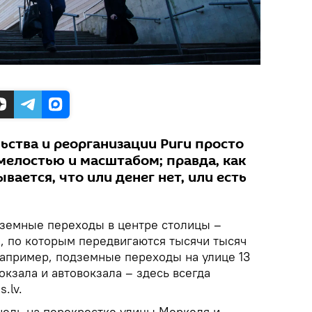
ьства и реорганизации Риги просто
мелостью и масштабом; правда, как
вается, что или денег нет, или есть
земные переходы в центре столицы –
, по которым передвигаются тысячи тысяч
Например, подземные переходы на улице 13
окзала и автовокзала – здесь всегда
.lv.
нель на перекрестке улицы Меркеля и