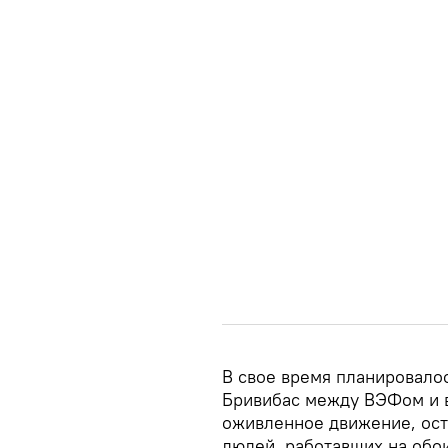
В свое время планировало
Бривибас между ВЭФом и 
оживленное движение, ост
людей, работавших на обои