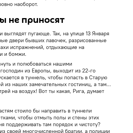
ровно наоборот.
ы не приносят
 выглядят пугающе. Так, на улице 13 Января
ные двери бывших лавочек, разрисованные
пахи испражнений, отдыхающие на
и и бомжи.
хнуть и полюбоваться нашими
господин из Европы, выходит из 22-го
ускается в туннель, чтобы попасть в Старую
ой из наших замечательных гостиниц, а там...
трей на воздух! Вот ты какая, Рига, думает
астям стоило бы направить в туннели
тками, чтобы отмыть полы и стены этих
ня поддерживать там порядок и чистоту?
из своей многочисленной братии, а полиции