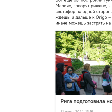
Марияс, говорят рижане, -
светофор на одной сторон
ждешь, а дальше к Origo –
иначе можешь застрять на
Рига подготовила н
31 марта 2024, 13:16