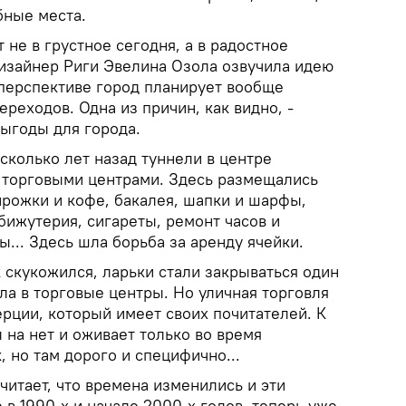
бные места.
 не в грустное сегодня, а в радостное
дизайнер Риги Эвелина Озола озвучила идею
 перспективе город планирует вообще
ереходов. Одна из причин, как видно, -
выгоды для города.
сколько лет назад туннели в центре
 торговыми центрами. Здесь размещались
ирожки и кофе, бакалея, шапки и шарфы,
 бижутерия, сигареты, ремонт часов и
... Здесь шла борьба за аренду ячейки.
скукожился, ларьки стали закрываться один
ла в торговые центры. Но уличная торговля
рции, который имеет своих почитателей. К
 на нет и оживает только во время
, но там дорого и специфично...
читает, что времена изменились и эти
 в 1990-х и начале 2000-х годов, теперь уже