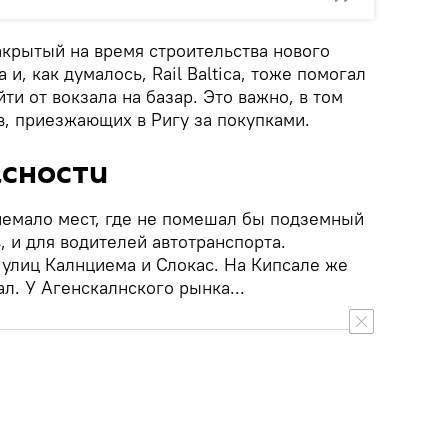
закрытый на время строительства нового
и, как думалось, Rail Baltica, тоже помогал
ти от вокзала на базар. Это важно, в том
в, приезжающих в Ригу за покупками.
асности
немало мест, где не помешал бы подземный
, и для водителей автотранспорта.
 улиц Калнциема и Слокас. На Кипсале же
ал. У Агенскалнского рынка...