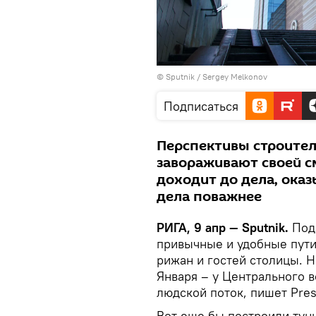
© Sputnik / Sergey Melkonov
Подписаться
Перспективы строител
завораживают своей с
доходит до дела, оказы
дела поважнее
РИГА, 9 апр — Sputnik.
Под
привычные и удобные пути
рижан и гостей столицы. 
Января – у Центрального в
людской поток, пишет Press
Вот еще бы построили тун