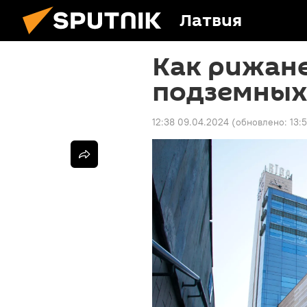
Латвия
Как рижане
подземных
12:38 09.04.2024
(обновлено:
13: