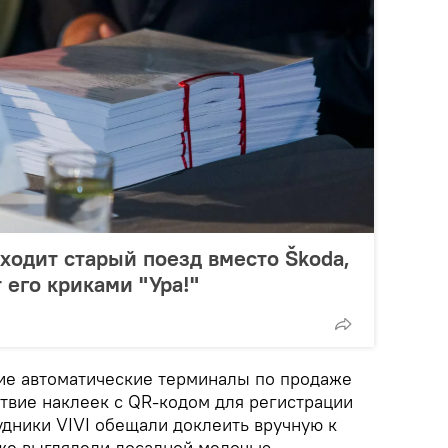
иходит старый поезд вместо Škoda,
 его криками "Ура!"
ие автоматические терминалы по продаже
ствие наклеек с QR-кодом для регистрации
удники VIVI обещали доклеить вручную к
уже выглядели досадной мелочью.