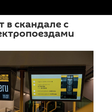
т в скандале с
ектропоездами