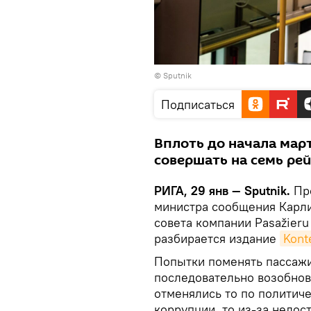
© Sputnik
Подписаться
Вплоть до начала мар
совершать на семь ре
РИГА, 29 янв — Sputnik.
Про
министра сообщения Карли
совета компании Pasažieru 
разбирается издание
Kont
Попытки поменять пассажи
последовательно возобнов
отменялись то по политиче
коррупции, то из-за недос