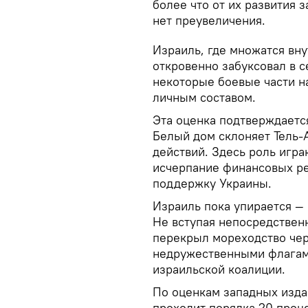
более что от их развития 
нет преувеличения.
Израиль, где множатся вн
откровенно забуксовал в с
некоторые боевые части н
личным составом.
Эта оценка подтверждаетс
Белый дом склоняет Тель-
действий. Здесь роль игра
исчерпание финансовых ре
поддержку Украины.
Израиль пока упирается — 
Не вступая непосредственн
перекрыл мореходство чер
недружественными флагами
израильской коалиции.
По оценкам западных изда
проходит порядка 20 проц