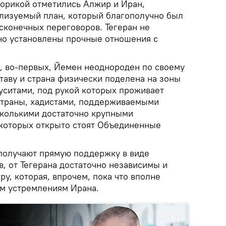
орикой отметились Алжир и Иран,
лизуемый план, который благополучно был
сконечных переговоров. Тегеран не
вно установлены прочные отношения с
о, во-первых, Йемен неоднороден по своему
таву и страна физически поделена на зоны
уситами, под рукой которых проживает
страны, хадистами, поддерживаемыми
сколькими достаточно крупными
 которых открыто стоят Объединенные
 получают прямую поддержку в виде
, от Тегерана достаточно независимы и
ру, которая, впрочем, пока что вполне
им устремлениям Ирана.