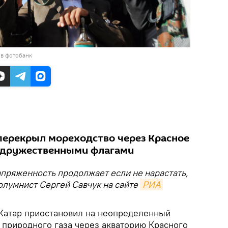
 в фотобанк
перекрыл мореходство через Красное
недружественными флагами
апряженность продолжает если не нарастать,
колумнист Сергей Савчук на сайте
РИА 
о Катар приостановил на неопределенный
 природного газа через акваторию Красного