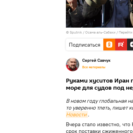
© Sputnik / Осама аль-Сабахи
/
Перейти
Подписаться
Сергей Савчук
Все материалы
Руками хуситов Иран 
море для судов под 
В новом году глобальная н
то уверенно тлеть, пишет 
Новости
.
Вчера стало известно, чт
срок поставки сжиженного