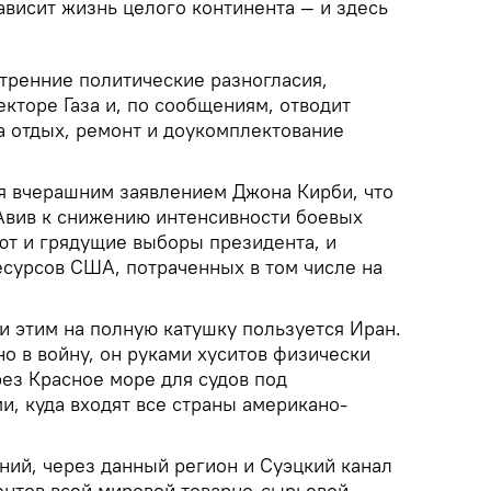
зависит жизнь целого континента — и здесь
утренние политические разногласия,
екторе Газа и, по сообщениям, отводит
а отдых, ремонт и доукомплектование
я вчерашним заявлением Джона Кирби, что
Авив к снижению интенсивности боевых
ют и грядущие выборы президента, и
сурсов США, потраченных в том числе на
и этим на полную катушку пользуется Иран.
о в войну, он руками хуситов физически
ез Красное море для судов под
, куда входят все страны американо-
ний, через данный регион и Суэцкий канал
ентов всей мировой товарно-сырьевой