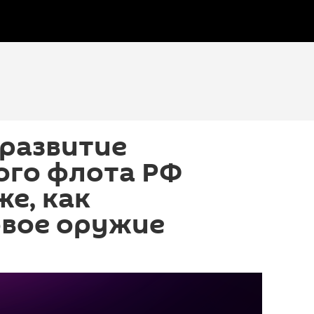
 развитие
ого флота РФ
же, как
овое оружие