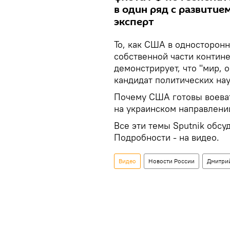
в один ряд с развитие
эксперт
То, как США в односторон
собственной части контин
демонстрирует, что "мир, 
кандидат политических на
Почему США готовы воеват
на украинском направлени
Все эти темы Sputnik обс
Подробности - на видео.
Видео
Новости России
Дмитрий