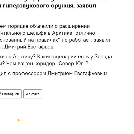
м гиперзвукового оружия, заявил
нем порядке объявили о расширении
ентального шельфа в Арктике, отлично
основанный на правилах" не работает, заявил
ук Дмитрий Евстафьев.
ь за Арктику? Какие сценарии есть у Запада
и? Чем важен коридор "Север-Юг"?
удил с профессором Дмитрием Евстафьевым.
 Евстафьев
Арктика