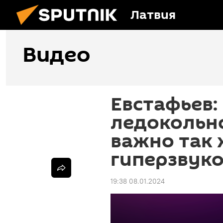
Латвия
Видео
Евстафьев:
ледокольн
важно так 
гиперзвук
19:38 08.01.2024