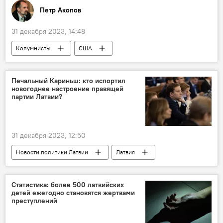
Петр Акопов
31 декабря 2023, 14:48
Колумнисты
США
Печальный Кариньш: кто испортил
новогоднее настроение правящей
партии Латвии?
31 декабря 2023, 12:50
Новости политики Латвии
Латвия
"Новое Единство"
Статистика: более 500 латвийских
детей ежегодно становятся жертвами
преступлений