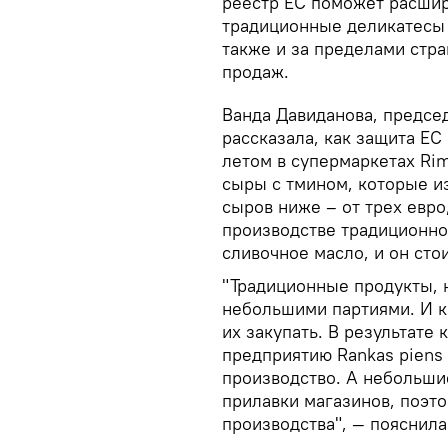
реестр ЕС поможет расшир
традиционные деликатесы н
также и за пределами стра
продаж.
Ванда Давиданова, предсе
рассказала, как защита ЕС
летом в супермаркетах Rim
сыры с тмином, которые и
сыров ниже – от трех евро
производстве традиционног
сливочное масло, и он сто
"Традиционные продукты, 
небольшими партиями. И к
их закупать. В результат
предприятию Rankas piens 
производство. А небольши
прилавки магазинов, поэ
производства", — пояснила