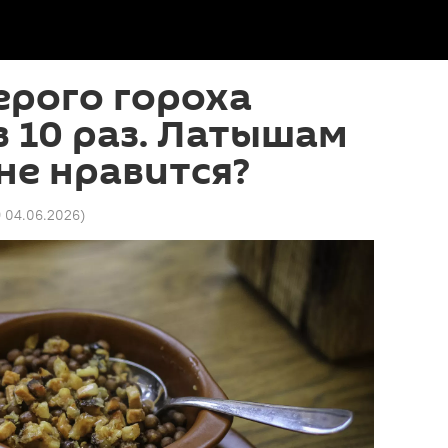
ерого гороха
в 10 раз. Латышам
не нравится?
9 04.06.2026
)