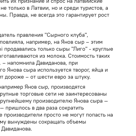
ить их признание и спрос на латвийские
е только в Латвии, но и среди туристов, а
ны. Правда, не всегда это гарантирует рост
датель правления "Сырного клуба",
 повлияла, например, на Янов сыр – этим
i продавались только сыры "Лиго" - круглые
зготавливаются из молока. Стоимость таких
, – напомнила Давиданова, при
о Янова сыра используется творог, яйца и
ит дороже – от шести евро за штуку.
например Янов сыр, производятся
рупные торговые сети не заинтересованы
е крупнейшему производителю Янова сыра —
— пришлось в два раза сократить
е производители просто не могут попасть на
тому вынуждены сокращать объемы
 Давиданова.