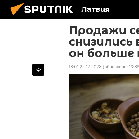
Латвия
Продажи с
снизились 
он больше 
13:01 25.12.2023
(обновлено:
13:3