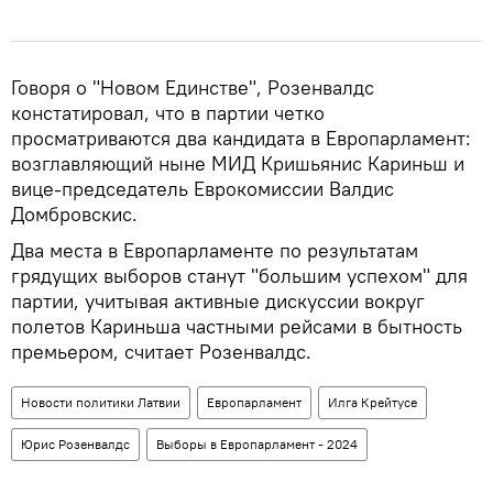
Говоря о "Новом Единстве", Розенвалдс
констатировал, что в партии четко
просматриваются два кандидата в Европарламент:
возглавляющий ныне МИД Кришьянис Кариньш и
вице-председатель Еврокомиссии Валдис
Домбровскис.
Два места в Европарламенте по результатам
грядущих выборов станут "большим успехом" для
партии, учитывая активные дискуссии вокруг
полетов Кариньша частными рейсами в бытность
премьером, считает Розенвалдс.
Новости политики Латвии
Европарламент
Илга Крейтусе
Юрис Розенвалдс
Выборы в Европарламент - 2024