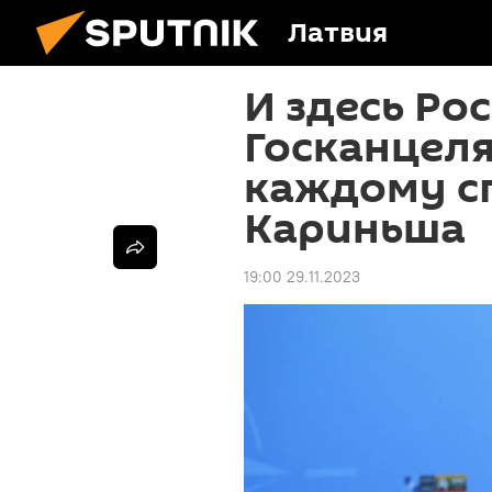
Латвия
И здесь Ро
Госканцеля
каждому с
Кариньша
19:00 29.11.2023