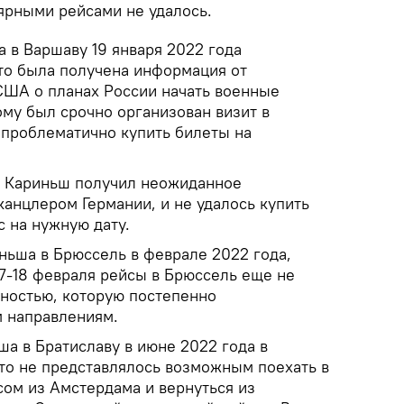
лярными рейсами не удалось.
 в Варшаву 19 января 2022 года
что была получена информация от
ША о планах России начать военные
ому был срочно организован визит в
 проблематично купить билеты на
а Кариньш получил неожиданное
канцлером Германии, и не удалось купить
 на нужную дату.
ньша в Брюссель в феврале 2022 года,
17-18 февраля рейсы в Брюссель еще не
рностью, которую постепенно
м направлениям.
а в Братиславу в июне 2022 года в
что не представлялось возможным поехать в
ом из Амстердама и вернуться из