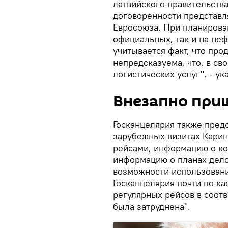
латвийского правительства 
договоренности представля
Евросоюза. При планирова
официальных, так и на не
учитывается факт, что про
непредсказуема, что, в св
логистических услуг", - ук
Внезапно при
Госканцелярия также пре
зарубежных визитах Карин
рейсами, информацию о ко
информацию о планах дело
возможности использовани
Госканцелярия почти по ка
регулярных рейсов в соот
была затруднена".