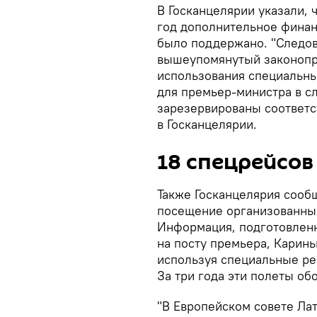
В Госканцелярии указали,
год дополнительное фина
было поддержано. "Следов
вышеупомянутый законопро
использования специальны
для премьер-министра в сл
зарезервированы соответс
в Госканцелярии.
18 спецрейсов 
Также Госканцелярия сооб
посещение организованных 
Информация, подготовленна
на посту премьера, Каринь
используя специальные рей
За три года эти полеты об
"В Европейском совете Ла