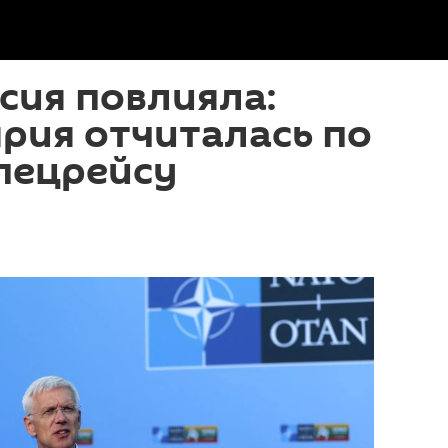
ссия повлияла:
рия отчиталась по
пецрейсу