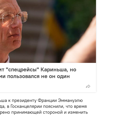
ит "спецрейсы" Кариньша, но
и пользовался не он один
ньша к президенту Франции Эммануэлю
да, в Госканцелярии пояснили, что время
орено принимающей стороной и изменить