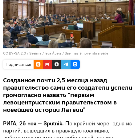
CC BY-SA 2.0
/
Saeima / Ieva Ābele
/
Saeimas 9.novembra sēde
Подписаться
Созданное почти 2,5 месяца назад
правительство сами его создатели успели
громогласно назвать "первым
левоцентристским правительством в
новейшей истории Латвии"
РИГА, 26 ноя — Sputnik.
По крайней мере, одна из
партий, вошедших в правящую коалицию,
действительно именует себя левой, социал-