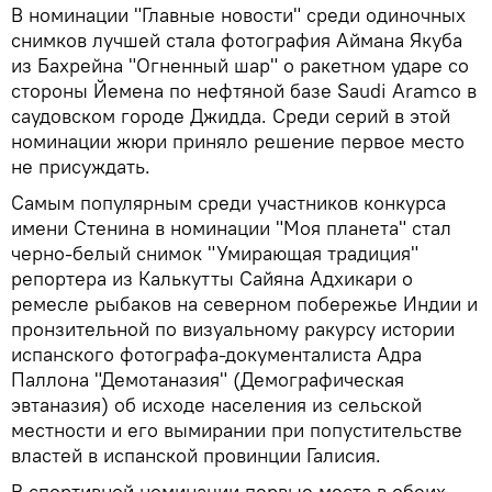
В номинации "Главные новости" среди одиночных
снимков лучшей стала фотография Аймана Якуба
из Бахрейна "Огненный шар" о ракетном ударе со
стороны Йемена по нефтяной базе Saudi Aramco в
саудовском городе Джидда. Среди серий в этой
номинации жюри приняло решение первое место
не присуждать.
Самым популярным среди участников конкурса
имени Стенина в номинации "Моя планета" стал
черно-белый снимок "Умирающая традиция"
репортера из Калькутты Сайяна Адхикари о
ремесле рыбаков на северном побережье Индии и
пронзительной по визуальному ракурсу истории
испанского фотографа-документалиста Адра
Паллона "Демотаназия" (Демографическая
эвтаназия) об исходе населения из сельской
местности и его вымирании при попустительстве
властей в испанской провинции Галисия.
В спортивной номинации первые места в обеих