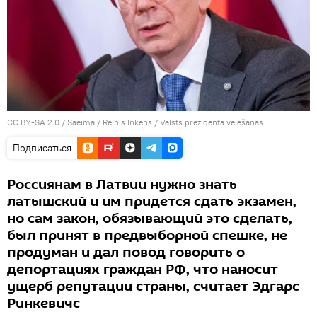
CC BY-SA 2.0
/
Saeima / Reinis Inkēns
/
Valsts prezidenta vēlēšanas
Подписаться
Россиянам в Латвии нужно знать
латышский и им придется сдать экзамен,
но сам закон, обязывающий это сделать,
был принят в предвыборной спешке, не
продуман и дал повод говорить о
депортациях граждан РФ, что наносит
ущерб репутации страны, считает Эдгарс
Ринкевичс