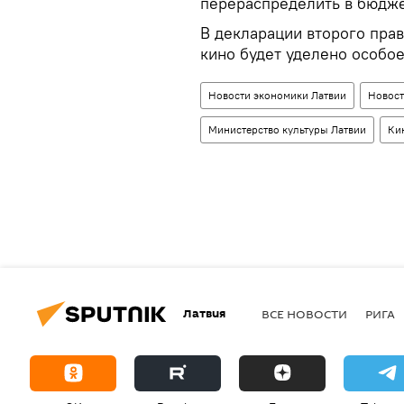
перераспределить в бюдже
В декларации второго пра
кино будет уделено особо
Новости экономики Латвии
Новост
Министерство культуры Латвии
Ки
Латвия
ВСЕ НОВОСТИ
РИГА