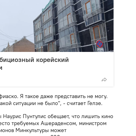
мбициозный корейский
м
 фиаско. Я такое даже представить не могу.
такой ситуации не было", - считает Гелзе.
ы Наурис Пунтулис обещает, что лишить кино
вместо требуемых Ашераденсом, министром
лионов Минкультуры может