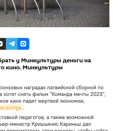
рать у Минкультуры деньги на
го кино. Минкультуры
ронзовых наградах латвийской сборной по
а хотят снять фильм "Команда мечты 2023",
ское кино падет жертвой экономии,
ersonīga
.
стовкой педагогов, а также возможной
мьер-министр Кришьянис Кариньш дал
ам пересмотреть свои расходы, чтобы найти