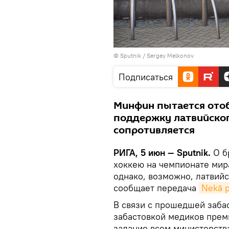
© Sputnik / Sergey Melkonov
Подписаться
Минфин пытается отоб
поддержку латвийско
сопротивляется
РИГА, 5 июн — Sputnik.
О б
хоккею на чемпионате мир
однако, возможно, латвий
сообщает передача
Nekā p
В связи с прошедшей заба
забастовкой медиков пре
задание всем министерств