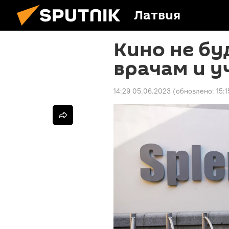
Латвия
Кино не бу
врачам и у
14:29 05.06.2023
(обновлено:
15: