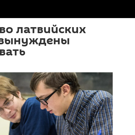
во латвийских
 вынуждены
вать