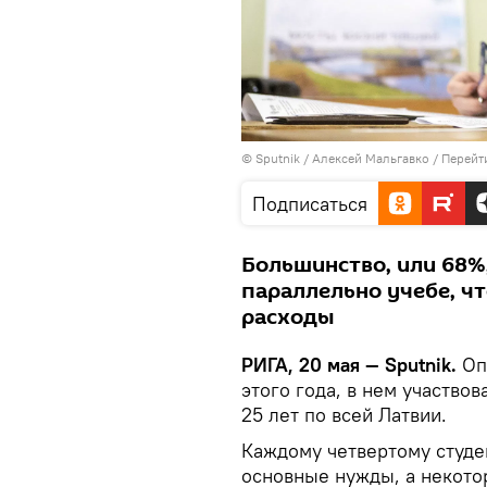
© Sputnik / Алексей Мальгавко
/
Перейт
Подписаться
Большинство, или 68%
параллельно учебе, ч
расходы
РИГА, 20 мая — Sputnik.
Оп
этого года, в нем участвов
25 лет по всей Латвии.
Каждому четвертому студен
основные нужды, а некото