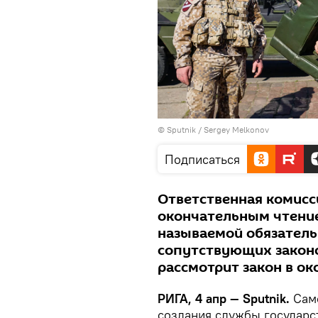
© Sputnik / Sergey Melkonov
Подписаться
Ответственная комисс
окончательным чтение
называемой обязатель
сопутствующих законо
рассмотрит закон в ок
РИГА, 4 апр — Sputnik.
Сам
создания службы государс