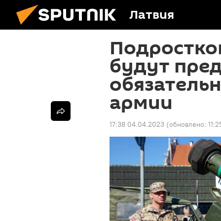
Латвия
Подростков
будут пре
обязательн
армии
17:38 04.04.2023
(обновлено:
11: